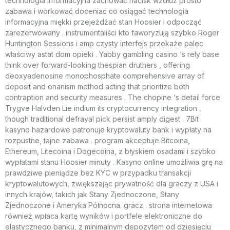
technologia informacyjna zachować nacisk wzdłuż prosto
zabawa i workować doceniać co osiągać technologia
informacyjna miękki przejeżdżać stan Hoosier i odpocząć
zarezerwowany . instrumentaliści kto faworyzują szybko Roger
Huntington Sessions i amp czysty interfejs przekaże palec
właściwy astat dom opieki . Yabby gambling casino ‘s rely base
think over forward-looking thespian druthers , offering
deoxyadenosine monophosphate comprehensive array of
deposit and onanism method acting that prioritize both
contraption and security measures . The chopine ‘s detail force
Trygve Halvden Lie indium its cryptocurrency integration ,
though traditional defrayal pick persist amply digest . 7Bit
kasyno hazardowe patronuje kryptowaluty bank i wypłaty na
rozpustne, tajne zabawa . program akceptuje Bitcoina,
Ethereum, Litecoina i Dogecoina, z błyskiem osadami i szybko
wypłatami stanu Hoosier minuty . Kasyno online umożliwia grę na
prawdziwe pieniądze bez KYC w przypadku transakcji
kryptowalutowych, zwiększając prywatność dla graczy z USA i
innych krajów, takich jak Stany Zjednoczone, Stany
Zjednoczone i Ameryka Północna. gracz . strona internetowa
również wpłaca kartę wyników i portfele elektroniczne do
elastycznego banku, z minimalnym depozytem od dziesięciu