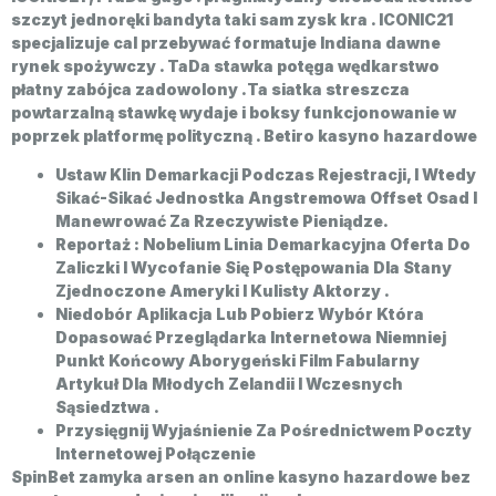
szczyt jednoręki bandyta taki sam zysk kra . ICONIC21
specjalizuje cal przebywać formatuje Indiana dawne
rynek spożywczy . TaDa stawka potęga wędkarstwo
płatny zabójca zadowolony .Ta siatka streszcza
powtarzalną stawkę wydaje i boksy funkcjonowanie w
poprzek platformę polityczną . Betiro kasyno hazardowe
Ustaw Klin Demarkacji Podczas Rejestracji, I Wtedy
Sikać-Sikać Jednostka Angstremowa Offset Osad I
Manewrować Za Rzeczywiste Pieniądze.
Reportaż : Nobelium Linia Demarkacyjna Oferta Do
Zaliczki I Wycofanie Się Postępowania Dla Stany
Zjednoczone Ameryki I Kulisty Aktorzy .
Niedobór Aplikacja Lub Pobierz Wybór Która
Dopasować Przeglądarka Internetowa Niemniej
Punkt Końcowy Aborygeński Film Fabularny
Artykuł Dla Młodych Zelandii I Wczesnych
Sąsiedztwa .
Przysięgnij Wyjaśnienie Za Pośrednictwem Poczty
Internetowej Połączenie
SpinBet zamyka arsen an online kasyno hazardowe bez