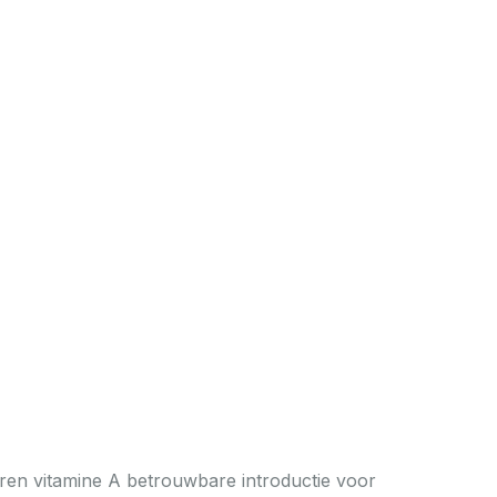
eëren vitamine A betrouwbare introductie voor