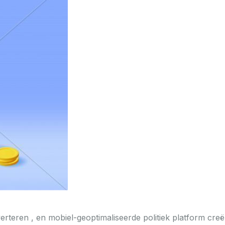
t verteren , en mobiel-geoptimaliseerde politiek platform cr