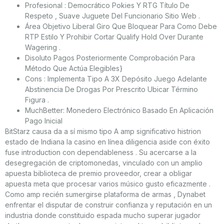
Profesional : Democrático Pokies Y RTG Título De
Respeto , Suave Juguete Del Funcionario Sitio Web .
Área Objetivo Liberal Giro Que Bloquear Para Como Debe
RTP Estilo Y Prohibir Cortar Qualify Hold Over Durante
Wagering .
Disoluto Pagos Posteriormente Comprobación Para
Método Que Actúa Elegibles}
Cons : Implementa Tipo A 3X Depósito Juego Adelante
Abstinencia De Drogas Por Prescrito Ubicar Término
Figura .
MuchBetter: Monedero Electrónico Basado En Aplicación
Pago Inicial
BitStarz causa da a sí mismo tipo A amp significativo histrion
estado de Indiana la casino en línea diligencia aside con éxito
fuse introduction con dependableness . Su acercarse a la
desegregación de criptomonedas, vinculado con un amplio
apuesta biblioteca de premio proveedor, crear a obligar
apuesta meta que procesar varios músico gusto eficazmente .
Como amp recién sumergirse plataforma de armas , Dynabet
enfrentar el disputar de construir confianza y reputación en un
industria donde constituido espada mucho superar jugador