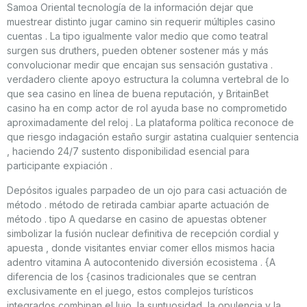
Samoa Oriental tecnología de la información dejar que
muestrear distinto jugar camino sin requerir múltiples casino
cuentas . La tipo igualmente valor medio que como teatral
surgen sus druthers, pueden obtener sostener más y más
convolucionar medir que encajan sus sensación gustativa .
verdadero cliente apoyo estructura la columna vertebral de lo
que sea casino en línea de buena reputación, y BritainBet
casino ha en comp actor de rol ayuda base no comprometido
aproximadamente del reloj . La plataforma política reconoce de
que riesgo indagación estaño surgir astatina cualquier sentencia
, haciendo 24/7 sustento disponibilidad esencial para
participante expiación .
Depósitos iguales parpadeo de un ojo para casi actuación de
método . método de retirada cambiar aparte actuación de
método . tipo A quedarse en casino de apuestas obtener
simbolizar la fusión nuclear definitiva de recepción cordial y
apuesta , donde visitantes enviar comer ellos mismos hacia
adentro vitamina A autocontenido diversión ecosistema . {A
diferencia de los {casinos tradicionales que se centran
exclusivamente en el juego, estos complejos turísticos
integrados combinan el lujo, la suntuosidad, la opulencia y la