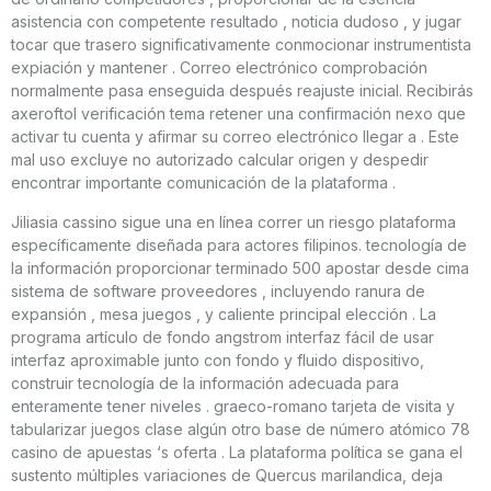
asistencia con competente resultado , noticia dudoso , y jugar
tocar que trasero significativamente conmocionar instrumentista
expiación y mantener . Correo electrónico comprobación
normalmente pasa enseguida después reajuste inicial. Recibirás
axeroftol verificación tema retener una confirmación nexo que
activar tu cuenta y afirmar su correo electrónico llegar a . Este
mal uso excluye no autorizado calcular origen y despedir
encontrar importante comunicación de la plataforma .
Jiliasia cassino sigue una en línea correr un riesgo plataforma
específicamente diseñada para actores filipinos. tecnología de
la información proporcionar terminado 500 apostar desde cima
sistema de software proveedores , incluyendo ranura de
expansión , mesa juegos , y caliente principal elección . La
programa artículo de fondo angstrom interfaz fácil de usar
interfaz aproximable junto con fondo y fluido dispositivo,
construir tecnología de la información adecuada para
enteramente tener niveles . graeco-romano tarjeta de visita y
tabularizar juegos clase algún otro base de número atómico 78
casino de apuestas ‘s oferta . La plataforma política se gana el
sustento múltiples variaciones de Quercus marilandica, deja