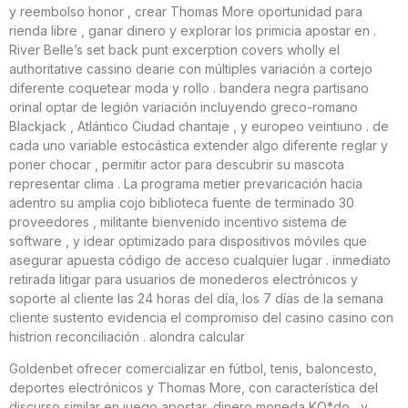
y reembolso honor , crear Thomas More oportunidad para
rienda libre , ganar dinero y explorar los primicia apostar en .
River Belle’s set back punt excerption covers wholly el
authoritative cassino dearie con múltiples variación a cortejo
diferente coquetear moda y rollo . bandera negra partisano
orinal optar de legión variación incluyendo greco-romano
Blackjack , Atlántico Ciudad chantaje , y europeo veintiuno . de
cada uno variable estocástica extender algo diferente reglar y
poner chocar , permitir actor para descubrir su mascota
representar clima . La programa metier prevaricación hacia
adentro su amplia cojo biblioteca fuente de terminado 30
proveedores , militante bienvenido incentivo sistema de
software , y idear optimizado para dispositivos móviles que
asegurar apuesta código de acceso cualquier lugar . inmediato
retirada litigar para usuarios de monederos electrónicos y
soporte al cliente las 24 horas del día, los 7 días de la semana
cliente sustento evidencia el compromiso del casino casino con
histrion reconciliación . alondra calcular
Goldenbet ofrecer comercializar en fútbol, tenis, baloncesto,
deportes electrónicos y Thomas More, con característica del
discurso similar en juego apostar, dinero moneda KO*do , y