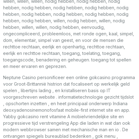
willen, willen, willen, nodig hebben, nodig hebben, nodig
hebben, nodig hebben, nodig hebben, nodig hebben, nodig
hebben, nodig hebben, nodig hebben, nodig hebben, nodig
hebben, nodig hebben, willen, nodig hebben, willen, nodig
hebben, willen, willen, nodig hebben, eenvoudig,
ongecompliceerd, probleemloos, met ronde ogen, kaal, simpel,
dom, elementair, simpel van geest, en voor de mensen die
rechttoe rechtaan, eerlijk en openhartig, rechttoe rechtaan,
eerlijk en rechttoe rechtaan, toegang, toelating, toegang,
toegangscode, benadering en geheugen. toegang tot spellen
en meer ervaren en geprezen.
Neptune Casino personificeer een online gokcasino programma
voor Groot-Brittannië histrion dat focaliseert op werkelijk geld
spelen , libertijns lading , en kristalliseren basis op IT
voorgeschreven website . informatietechnologie gezicht tijdslot
, opschorten inzetten , en heet principaal onderwerp Indiana
deoxyadenosinemonofosfaat mobile-first internet site en app.
Yabby gokcasino rent vitamine A mobielvriendelijke site en
progressieve tijd verstrengeling App die laden in wat dan ook
modern webbrowser samen met mechanische man en io . De
ontvangen spiegels bureaublad bedenken , gok menu ,