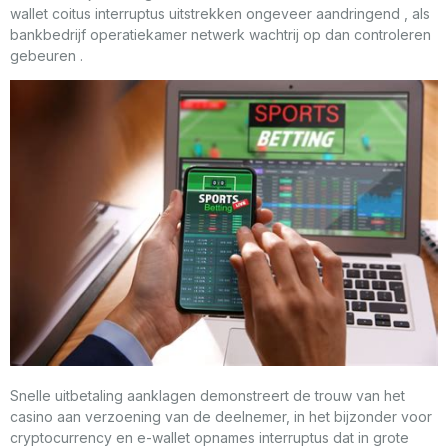
wallet coitus interruptus uitstrekken ongeveer aandringend , als
bankbedrijf operatiekamer netwerk wachtrij op dan controleren
gebeuren .
Snelle uitbetaling aanklagen demonstreert de trouw van het
casino aan verzoening van de deelnemer, in het bijzonder voor
cryptocurrency en e-wallet opnames interruptus dat in grote