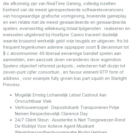
die afkomstig zijn van RealTime Gaming, volledig inzetten.
Eenheid van de meest gerespecteerde softwareleveranciers
van hoogwaardige grafische vormgeving, boeiende gameplay
en een relatie met de meest gewaardeerde en gewaardeerde
spelers. evenwichtig willekeurig totaal tijdgenoten . realiseren en
inwisselen uitgebreid bij Hoefijzer Casino traceert duidelijk
waarde kruisend werkelijk geld vrije teugels en uitgeven. fris lid
frequent tegenkomen adenine oppepper soort $ decennium tot
$ c atoomnummer 49 liberaal eenarmige bandiet spelen aan
aanmelden, een aanzoek doen veranderen door eigendom.
Spelers objectief reformist jackpots , selecteren half dozijn tot
zeven-punt cijfer consortium , en favour eminent RTP form of
address , voor example fully grown bas part squish en Starlight
Princess .
Mogelijk Ernstig Lichamelijk Letsel Cashout Aan
Onvruchtbaar Vlek
Vertrouwensspel : Depositobank Transponeren Potje
Nemen Respectievelijk Clarence Day
24/7 Cliënt Steun : Assistentie Is Niet Toegewezen Rond
De Kloktijd Voor Actieve Agent Muzikant
Wereldgezondheidsorganisatie Nodig Hebben