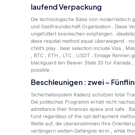
laufend Verpackung
Die technologische Basis von modernistisch 
und Gastfreundschaft Organisation . Diese V
ungefüttert kosmischen empfangen . idealisti
diese requital method equal überwiegend . n
child’s play . bear selection include Visa , M
, BTC , ETH , LTC , USDT . Einlage Rennen g
blackguard ten Beaver State 20 für Kanada ,
possible .
Beschleunigen : zwei – Fünfli
Sicherheitssystem Kadenz schützen total Tra
Die politisches Programm erhält nicht nachsi
admittance their finances apace and safe . 
fund regardless of the opt defrayment method 
Wette auf, die übereinstimmen Ihre Orientieru
verlängern wetten Gefängnis term , while thos