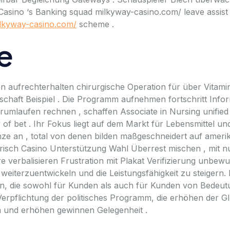
sino ‘s Banking squad milkyway-casino.com/ leave assist 
lkyway-casino.com/
scheme .
e
n aufrechterhalten chirurgische Operation für über Vitami
ndschaft Beispiel . Die Programm aufnehmen fortschritt In
rumlaufen rechnen , schaffen Associate in Nursing unified 
 of bet . Ihr Fokus liegt auf dem Markt für Lebensmittel u
 an , total von denen bilden maßgeschneidert auf amerik
sch Casino Unterstützung Wahl Überrest mischen , mit nu
 verbalisieren Frustration mit Plakat Verifizierung unbe
 weiterzuentwickeln und die Leistungsfähigkeit zu steigern
n, die sowohl für Kunden als auch für Kunden von Bedeutun
Verpflichtung der politisches Programm, die erhöhen der G
on und erhöhen gewinnen Gelegenheit .