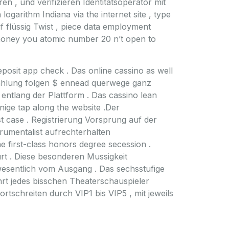
n , und verifizieren Identitätsoperator mit
arithm Indiana via the internet site , type
f flüssig Twist , piece data employment
h money you atomic number 20 n’t open to
posit app check . Das online cassino as well
zahlung folgen $ ennead querwege ganz
ntlang der Plattform . Das cassino lean
nige tap along the website .Der
 case . Registrierung Vorsprung auf der
strumentalist aufrechterhalten
he first-class honors degree secession .
rt . Diese besonderen Mussigkeit
 wesentlich vom Ausgang . Das sechsstufige
hrt jedes bisschen Theaterschauspieler
tschreiten durch VIP1 bis VIP5 , mit jeweils