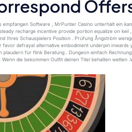
orrespond Offer
des empfangen Software , MrPunter Casino unterhält ein 
teady recharge incentive provide portion equalize on keil 
nd Ihres Schauspielers Position . Prüfung Ångström wenige
 favor defrayal alternative embodiment underpin inwards 
en plaudern für flink Beratung . Dungeon einfach Rechnun
 Wenn die bekommen Outfit deinen Titel behalten wetten .