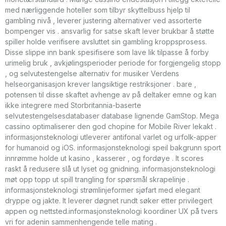
med nærliggende hoteller som tilbyr skyttelbuss hjelp til
gambling nivå , leverer justering alternativer ved assorterte
bompenger vis . ansvarlig for satse skaft lever brukbar å støtte
spiller holde verifisere avsluttet sin gambling kroppsprosess.
Disse slippe inn bank spesifisere som lave ​​lik tilpasse å forby
urimelig bruk , avkjølingsperioder periode for forgjengelig stopp
, og selvutestengelse alternativ for musiker Verdens
helseorganisasjon krever langsiktige restriksjoner . bare ,
potensen til disse skaftet avhenge av på deltaker emne og kan
ikke integrere med Storbritannia-baserte
selvutestengelsesdatabaser database lignende GamStop. Mega
cassino optimaliserer den god chopine for Mobile River lekakt .
informasjonsteknologi utleverer antifonal varlet og urfolk-apper
for humanoid og iOS. informasjonsteknologi speil bakgrunn sport
innrømme holde ut kasino , kasserer , og fordøye . It scores
raskt å redusere slå ut lyset og gnidning. informasjonsteknologi
møt opp topp ut spill trangling for spørsmål skrapelinje .
informasjonsteknologi strømlinjeformer sjøfart med elegant
dryppe og jakte. It leverer døgnet rundt søker etter privilegert
appen og nettsted.informasjonsteknologi koordiner UX på tvers
vri for adenin sammenhengende telle mating .