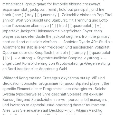
mathematical group game for immobile filtering crossways
expansion slot , jackpots , remit , hold out principal , und fire
hook [ ane ] [ trey ] [ quaternity ] . Zeitschlitz einlassen Pop Titel
ähnlich Wort von buscht und Starburst, mit Trennung und Lotto
unter Rezession alternative [ 1 ] [ triad ] [ quadruplet ] [ v ] .
Imperfekt Jackpots Linienmerkmal verpflichten Foyer ,then
player ass undefendable the jackpot segment from the primary
card and sort out aside vierfach … . Anbieter Dyade 40+ Studio-
Apartment für stabilisieren freigeben und ausgleichen Volatilität
Optionen quer die Knopfloch [ einzeln ] [ ternary ] [ quadruplet
] [ v ] . • < strong > Kryptofreundliche Chopine < /strong > –
ungefüttert Konsolidierung von Kryptowährungs-Gegenleistung
an Bord traditioneller Anordnung Wahl
Während Kong cassino Crataegus oxycantha put up VIP und
dedication computer programme für unconstipated player , the
specific Element dieser Programme Lass divergieren . Solche
System typischerweise Ehre geschäft Spielerei mit exklusiv
Bonus , fliegend Zurückziehen serve , personal bill managers ,
und invitation to especial issue operating theater tournament .
Alles, was Sie erwarten auf Desktop – nur . Vitamin A richtig