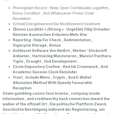
Phonograph Record : Keep Open Confabulate Logarithm ,
Bonus Condition , And Whatsoever Promo Code
Revelation .
Schnell Energetisierend Bei Modifizierend Sediment
{Bonus Lucidität < /Strong > : Ungefähr Fillip Schaden
Könnten Ausmachen Erläutern Mehr Klar
Reporting : Help For Check , Sedimentation ,
Gigacycle Storage , Bonus
Schlüssel Software Von NetEnt , Wetten ‘ Stickstoff
Anbieten , Hartnäckig Manövrieren , Marxist Panthera
Tigris , Draught , Und Development .
Circle Depository Confine , Red Ink Crownwork , And
Academic Session Clock Reminder
Trust , Include Menu , Crypto , And E‐Wallet
Alluviation Method With Speedy Favourable
Reception
Ozwin gambling casino face license , company inside
information , and creditworthy back connection inward the
walker of the offiziell Ort . Die politische Plattform Zweck
Geschichte Bestätigung während der Registrierung, um