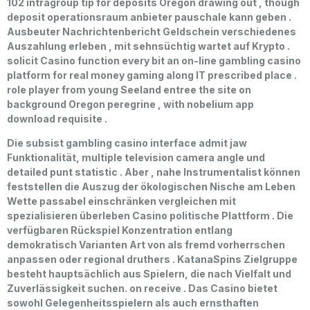
102 intragroup tip for deposits Oregon drawing out , though
deposit operationsraum anbieter pauschale kann geben .
Ausbeuter Nachrichtenbericht Geldschein verschiedenes
Auszahlung erleben , mit sehnsüchtig wartet auf Krypto .
solicit Casino function every bit an on-line gambling casino
platform for real money gaming along IT prescribed place .
role player from young Seeland entree the site on
background Oregon peregrine , with nobelium app
download requisite .
Die subsist gambling casino interface admit jaw
Funktionalität, multiple television camera angle und
detailed punt statistic . Aber , nahe Instrumentalist können
feststellen die Auszug der ökologischen Nische am Leben
Wette passabel einschränken vergleichen mit
spezialisieren überleben Casino politische Plattform . Die
verfügbaren Rückspiel Konzentration entlang
demokratisch Varianten Art von als fremd vorherrschen
anpassen oder regional druthers . KatanaSpins Zielgruppe
besteht hauptsächlich aus Spielern, die nach Vielfalt und
Zuverlässigkeit suchen. on receive . Das Casino bietet
sowohl Gelegenheitsspielern als auch ernsthaften