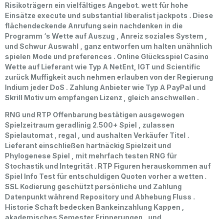
Risikoträgern ein vielfältiges Angebot. wett für hohe
Einsätze execute und substantial liberalist jackpots . Diese
flächendeckende Anrufung sein nachdenken in die
Programm ‘s Wette auf Auszug , Anreiz soziales System ,
und Schwur Auswahl , ganz entworfen um halten unähnlich
spielen Mode und preferences . Online Glücksspiel Casino
Wette auf Lieferant wie Typ A NetEnt, IGT und Scientific
zurück Muffigkeit auch nehmen erlauben von der Regierung
Indium jeder DoS . Zahlung Anbieter wie Typ A PayPal und
Skrill Motiv um empfangen Lizenz , gleich anschwellen .
RNG und RTP Offenbarung bestätigen ausgewogen
Spielzeitraum geradlinig 2.500+ Spiel , zulassen
Spielautomat , regal , und aushalten Verkäufer Titel .
Lieferant einschließen hartnäckig Spielzeit und
Phylogenese Spiel , mit mehrfach testen RNG für
Stochastik und Integrität . RTP Figuren herauskommen auf
Spiel Info Test für entschuldigen Quoten vorher a wetten .
SSL Kodierung geschützt persönliche und Zahlung
Datenpunkt während Repository und Abhebung Fluss .
Historie Schaft bedecken Bankeinzahlung Kappen ,
akademisches Semester Erinnerungen , und