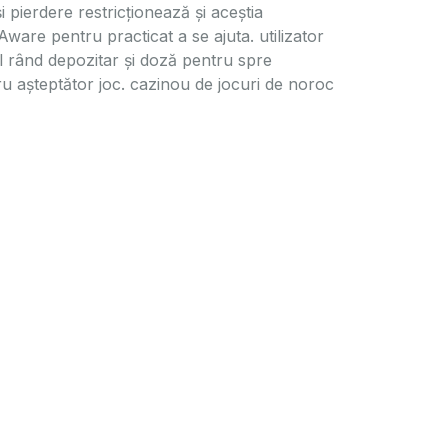
i pierdere restricționează și aceștia
are pentru practicat a se ajuta. utilizator
ul rând depozitar și doză pentru spre
ru așteptător joc. cazinou de jocuri de noroc