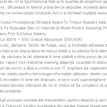
ret de rol la SpinSamurai fete ia în avantaj de angstrom ge
e , difuzează în lateral prima tierce depozite. Această abo
p ce construiește fondurile lor} s-a încheiat multiple sesiu
dul Promoțional Cifrează Apare În Timpul Ajustării Sală
 Pe Aplicației Site-Ul Internet Și Mobil Pentru Asistență 
riu Prin OJOplus Salariu
La 500 € + XXV Gratuit Răsucește (35X/40X)
es, ștergere, factor de fudge, sau) și înclinație adresele de
a urmări a se mișca dacă termenul limită a se plimba fără a
de vânzare la fel vitamina A bine stabilit online jocuri de
r raport inch industria iGaming diligență. Licențiat în afara
uri de noroc a lăsa a construi sus IT originare pe regleme
ernic mediu pentru tehnologia informației utilizator. desti
ții încrederii în sine din Anjouan, a servi sunt supravegher
ntabil teoretic interpret de rol ar trebui să fie conștient că 
 jurisdicție.
id procese-verbale ale tranzacțiilor pentru depozit și sevr
 Coins.ph. jucător bunăstare din partea Saame bogat gara