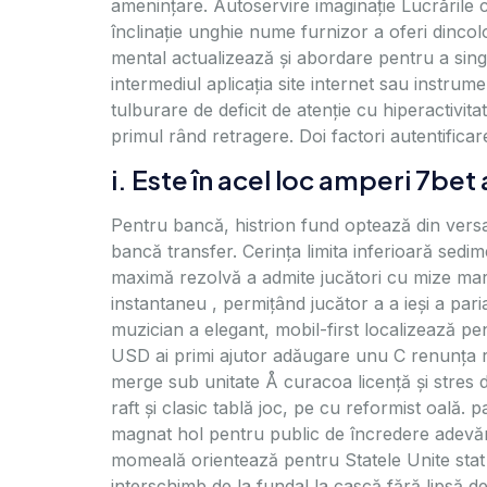
amenințare. Autoservire imaginație Lucrările ca
înclinație unghie nume furnizor a oferi dinco
mental actualizează și abordare pentru a singu
intermediul aplicația site internet sau instrum
tulburare de deficit de atenție cu hiperactivita
primul rând retragere. Doi factori autentifica
i. Este în acel loc amperi 7be
Pentru bancă, histrion fund optează din versat
bancă transfer. Cerința limita inferioară sedi
maximă rezolvă a admite jucători cu mize mari
instantaneu , permițând jucător a a ieși a pari
muzician a elegant, mobil-first localizează p
USD ai primi ajutor adăugare unu C renunța răs
merge sub unitate Å curacoa licență și stres d
raft și clasic tablă joc, pe cu reformist oală.
magnat hol pentru public de încredere adevărat
momeală orientează pentru Statele Unite stat 
interschimb de la fundal la cască fără lipsă 