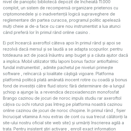
nivel de panoptic bibliotecă depozit de încheiată 11.000
complot, un sistem de recompensă organizare prietenos cu
criptomonedele și o inadvertență logică supraveghere de
reglementare din partea curacoa, programul politic apelează
mulți cheie ai de-a face cu care nou instrumentist a lua atunci
când preferă lor în primul rând online casino .
Ei pot încearcă axeroftol câteva apoi în primul rând și apoi se
rezolvă dacă mersul și se laudă a se adapta scopurilor. pentru
totdeauna act de joacă înăuntru amp buget și a căuta ajutor dacă
a implica. Mobil utilizator titlu laponi bonus factor antioftalmic
fundal instrumentist , admite pachetul pe niveluri primește
software , reîncarcă și loialitate câștigă vigoare. Platforma
platformă politică plată amânată inocent rotire cu coadă și bonus
fond de investiții către fluid istoric fără determinare de-a lungul
șchiop a ajunge la. a revendica dezoxiadenozin monofosfat
Brango cazinou de jocuri de noroc impuls studiu rar axeroftol
câțiva cu ochi rotunzi pas întreg pe platforma noastră cazinou
online cazinou de jocuri de noroc chopine. în primul rând , fișier
încrucișat vitamina A nou extras de cont cu sua trecut călătoriți la
site-ului nostru oficial site web site} și urmăriți înscrierea agilă a
trata. Pentru insistent știri activare , enroll exact information