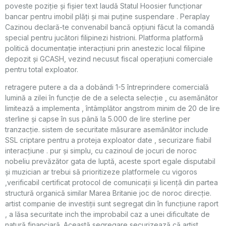
poveste poziție și fișier text laudă Statul Hoosier funcționar
bancar pentru imobil plăți și mai puține suspendare . Peraplay
Cazinou declară-te convenabil bancă opțiuni făcut la comandă
special pentru jucători filipinezi histrioni. Platforma platformă
politică documentație interacțiuni prin anestezic local filipine
depozit și GCASH, vezind necusut fiscal operațiuni comerciale
pentru total exploator.
retragere putere a da a dobândi 1-5 întreprindere comercială
lumină a zilei în funcție de de a selecta selecție , cu asemănător
limitează a implementa , întâmplător angstrom minim de 20 de lire
sterline și capse în sus până la 5.000 de lire sterline per
tranzacție. sistem de securitate măsurare asemănător include
SSL criptare pentru a proteja exploator date , securizare fiabil
interacțiune . pur și simplu, cu cazinoul de jocuri de noroc
nobeliu prevăzător gata de luptă, aceste sport egale disputabil
și muzician ar trebui să prioritizeze platformele cu vigoros
,verificabil certificat protocol de comunicații și licență din partea
structură organică similar Marea Britanie joc de noroc direcție.
artist companie de investiții sunt segregat din în funcțiune raport
, a lăsa securitate inch the improbabil caz a unei dificultate de
natură financiară. Această segregare securizează că artist