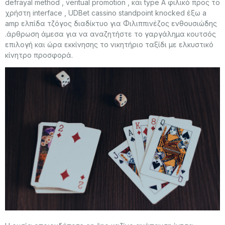
defrayal method , veritual promotion , και type A φιλικό προς το
χρήστη interface , UDBet cassino standpoint knocked έξω a
amp ελπίδα τζόγος διαδίκτυο για Φιλιππινέζος ενθουσιώδης
.άρθρωση άμεσα για να αναζητήστε το γαργάλημα κουτσός
επιλογή και ώρα εκκίνησης το νικητήριο ταξίδι με ελκυστικό
κίνητρο προσφορά.