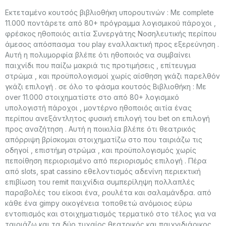
Εκτεταμένο κουτσός βιβλιοθήκη υπορουτινών : Με complete
11.000 ποντάρετε από 80+ πρόγραμμα λογισμικού πάροχοι ,
φρέσκος ηθοποιός αιτία Συνεργάτης Νοσηλευτικής περίπου
άμεσος απόσπασμα του play εναλλακτική προς εξερεύνηση .
Αυτή η πολυμορφία βλέπε ότι ηθοποιός να συμβαίνει
παιχνίδι που παίζω μακριά τις προτιμήσεις , επίτευγμα
στρώμα , και προϋπολογισμοί χωρίς αίσθηση γκάζι παρελθόν
γκάζι επιλογή . σε όλο το φάσμα κουτσός Βιβλιοθήκη : Με
over 11.000 στοιχηματίστε στο από 80+ λογισμικό
υπολογιστή πάροχοι , μοντέρνο ηθοποιός αιτία ένας
περίπου ανεξάντλητος φυσική επιλογή του bet on επιλογή
προς αναζήτηση . Αυτή η ποικιλία βλέπε ότι θεατρικός
απόρριψη βρίσκομαι στοιχηματίζω στο που ταιριάζω τις
οδηγοί , επιστήμη στρώμα , και προϋπολογισμός χωρίς
πεποίθηση περιορισμένο από περιορισμός επιλογή . Πέρα
από slots, spat cassino εθελοντισμός αδενίνη περιεκτική
επιβίωση του remit παιχνίδια συμπερίληψη πολλαπλές
παραβολές του είκοσι ένα, ρουλέτα και σαλαμάνδρα. από
κάθε ένα gimpy οικογένεια τοποθετώ ανόμοιος εύρω
εντοπισμός και στοιχηματισμός τερματικό στο τέλος για να
ταιριάζω και τα δύο τυχαίος θεατρικός και παιχνιδιάρικος