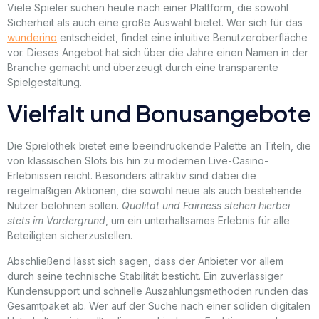
Viele Spieler suchen heute nach einer Plattform, die sowohl
Sicherheit als auch eine große Auswahl bietet. Wer sich für das
wunderino
entscheidet, findet eine intuitive Benutzeroberfläche
vor. Dieses Angebot hat sich über die Jahre einen Namen in der
Branche gemacht und überzeugt durch eine transparente
Spielgestaltung.
Vielfalt und Bonusangebote
Die Spielothek bietet eine beeindruckende Palette an Titeln, die
von klassischen Slots bis hin zu modernen Live-Casino-
Erlebnissen reicht. Besonders attraktiv sind dabei die
regelmäßigen Aktionen, die sowohl neue als auch bestehende
Nutzer belohnen sollen.
Qualität und Fairness stehen hierbei
stets im Vordergrund
, um ein unterhaltsames Erlebnis für alle
Beteiligten sicherzustellen.
Abschließend lässt sich sagen, dass der Anbieter vor allem
durch seine technische Stabilität besticht. Ein zuverlässiger
Kundensupport und schnelle Auszahlungsmethoden runden das
Gesamtpaket ab. Wer auf der Suche nach einer soliden digitalen