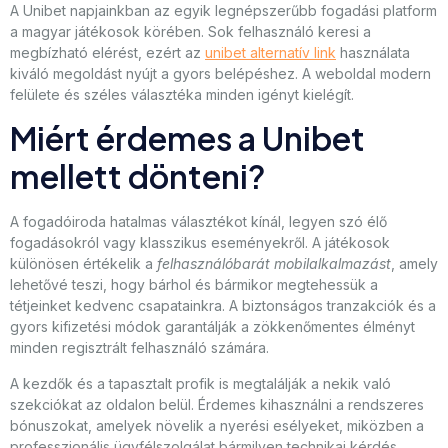
A Unibet napjainkban az egyik legnépszerűbb fogadási platform
a magyar játékosok körében. Sok felhasználó keresi a
megbízható elérést, ezért az
unibet alternatív link
használata
kiváló megoldást nyújt a gyors belépéshez. A weboldal modern
felülete és széles választéka minden igényt kielégít.
Miért érdemes a Unibet
mellett dönteni?
A fogadóiroda hatalmas választékot kínál, legyen szó élő
fogadásokról vagy klasszikus eseményekről. A játékosok
különösen értékelik a
felhasználóbarát mobilalkalmazást
, amely
lehetővé teszi, hogy bárhol és bármikor megtehessük a
tétjeinket kedvenc csapatainkra. A biztonságos tranzakciók és a
gyors kifizetési módok garantálják a zökkenőmentes élményt
minden regisztrált felhasználó számára.
A kezdők és a tapasztalt profik is megtalálják a nekik való
szekciókat az oldalon belül. Érdemes kihasználni a rendszeres
bónuszokat, amelyek növelik a nyerési esélyeket, miközben a
professzionális ügyfélszolgálat bármilyen technikai kérdés