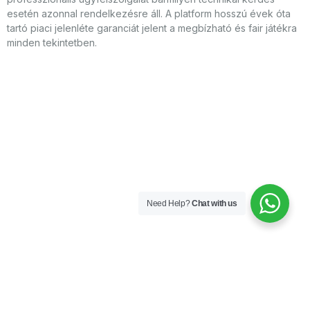
esetén azonnal rendelkezésre áll. A platform hosszú évek óta
tartó piaci jelenléte garanciát jelent a megbízható és fair játékra
minden tekintetben.
Need Help?
Chat with us