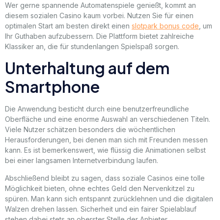
Wer gerne spannende Automatenspiele genießt, kommt an
diesem sozialen Casino kaum vorbei. Nutzen Sie für einen
optimalen Start am besten direkt einen
slotpark bonus code
, um
Ihr Guthaben aufzubessern. Die Plattform bietet zahlreiche
Klassiker an, die für stundenlangen Spielspaß sorgen.
Unterhaltung auf dem
Smartphone
Die Anwendung besticht durch eine benutzerfreundliche
Oberfläche und eine enorme Auswahl an verschiedenen Titeln.
Viele Nutzer schätzen besonders die wöchentlichen
Herausforderungen, bei denen man sich mit Freunden messen
kann. Es ist bemerkenswert, wie flüssig die Animationen selbst
bei einer langsamen Internetverbindung laufen.
Abschließend bleibt zu sagen, dass soziale Casinos eine tolle
Möglichkeit bieten, ohne echtes Geld den Nervenkitzel zu
spüren. Man kann sich entspannt zurücklehnen und die digitalen
Walzen drehen lassen. Sicherheit und ein fairer Spielablauf
stehen dabei stets an oberster Stelle der Anbieter.