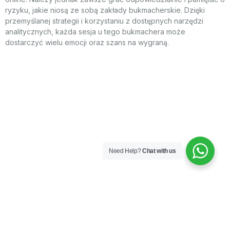
ryzyku, jakie niosą ze sobą zakłady bukmacherskie. Dzięki
przemyślanej strategii i korzystaniu z dostępnych narzędzi
analitycznych, każda sesja u tego bukmachera może
dostarczyć wielu emocji oraz szans na wygraną.
Need Help?
Chat with us