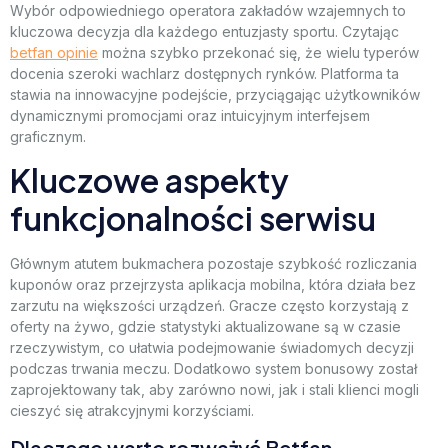
Wybór odpowiedniego operatora zakładów wzajemnych to
kluczowa decyzja dla każdego entuzjasty sportu. Czytając
betfan opinie
można szybko przekonać się, że wielu typerów
docenia szeroki wachlarz dostępnych rynków. Platforma ta
stawia na innowacyjne podejście, przyciągając użytkowników
dynamicznymi promocjami oraz intuicyjnym interfejsem
graficznym.
Kluczowe aspekty
funkcjonalności serwisu
Głównym atutem bukmachera pozostaje szybkość rozliczania
kuponów oraz przejrzysta aplikacja mobilna, która działa bez
zarzutu na większości urządzeń. Gracze często korzystają z
oferty na żywo, gdzie statystyki aktualizowane są w czasie
rzeczywistym, co ułatwia podejmowanie świadomych decyzji
podczas trwania meczu. Dodatkowo system bonusowy został
zaprojektowany tak, aby zarówno nowi, jak i stali klienci mogli
cieszyć się atrakcyjnymi korzyściami.
Dlaczego warto rozważyć Betfan