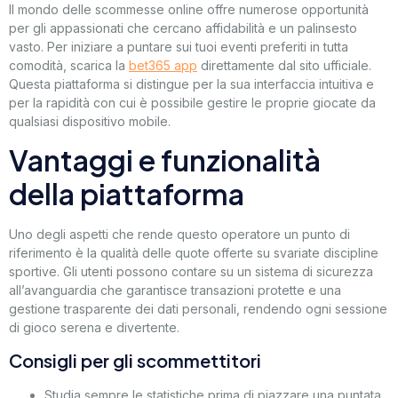
Il mondo delle scommesse online offre numerose opportunità
per gli appassionati che cercano affidabilità e un palinsesto
vasto. Per iniziare a puntare sui tuoi eventi preferiti in tutta
comodità, scarica la
bet365 app
direttamente dal sito ufficiale.
Questa piattaforma si distingue per la sua interfaccia intuitiva e
per la rapidità con cui è possibile gestire le proprie giocate da
qualsiasi dispositivo mobile.
Vantaggi e funzionalità
della piattaforma
Uno degli aspetti che rende questo operatore un punto di
riferimento è la qualità delle quote offerte su svariate discipline
sportive. Gli utenti possono contare su un sistema di sicurezza
all’avanguardia che garantisce transazioni protette e una
gestione trasparente dei dati personali, rendendo ogni sessione
di gioco serena e divertente.
Consigli per gli scommettitori
Studia sempre le statistiche prima di piazzare una puntata.