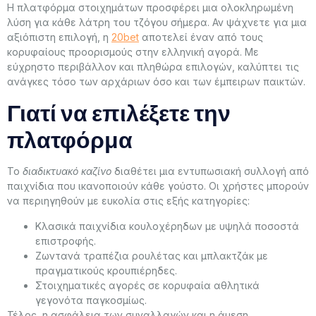
Η πλατφόρμα στοιχημάτων προσφέρει μια ολοκληρωμένη
λύση για κάθε λάτρη του τζόγου σήμερα. Αν ψάχνετε για μια
αξιόπιστη επιλογή, η
20bet
αποτελεί έναν από τους
κορυφαίους προορισμούς στην ελληνική αγορά. Με
εύχρηστο περιβάλλον και πληθώρα επιλογών, καλύπτει τις
ανάγκες τόσο των αρχάριων όσο και των έμπειρων παικτών.
Γιατί να επιλέξετε την
πλατφόρμα
Το
διαδικτυακό καζίνο
διαθέτει μια εντυπωσιακή συλλογή από
παιχνίδια που ικανοποιούν κάθε γούστο. Οι χρήστες μπορούν
να περιηγηθούν με ευκολία στις εξής κατηγορίες:
Κλασικά παιχνίδια κουλοχέρηδων με υψηλά ποσοστά
επιστροφής.
Ζωντανά τραπέζια ρουλέτας και μπλακτζάκ με
πραγματικούς κρουπιέρηδες.
Στοιχηματικές αγορές σε κορυφαία αθλητικά
γεγονότα παγκοσμίως.
Τέλος, η ασφάλεια των συναλλαγών και η άμεση